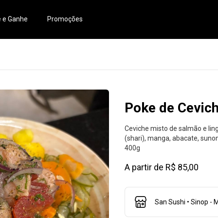
e e Ganhe
Promoções
Poke de Cevic
Ceviche misto de salmão e li
(shari), manga, abacate, suno
400g
A partir de R$ 85,00
San Sushi • Sinop - 