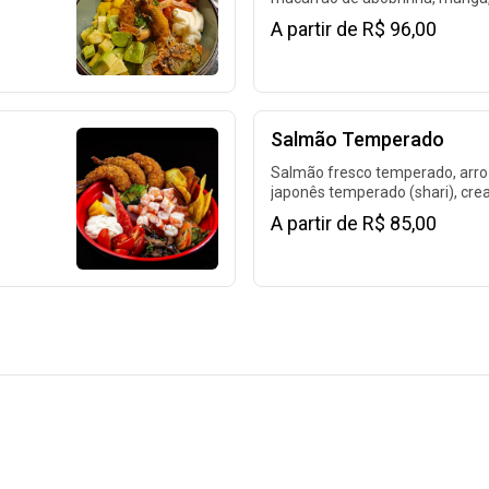
alho
abacate, tomate sweet grape, c
A partir de R$ 96,00
te,
de couve, chips de batata doce.
Salmão Temperado
Salmão fresco temperado, arr
japonês temperado (shari), cream
cheese, shimeji, manga, tomat
A partir de R$ 85,00
sweet grape, sunomono, chips 
a
batata doce. 400g