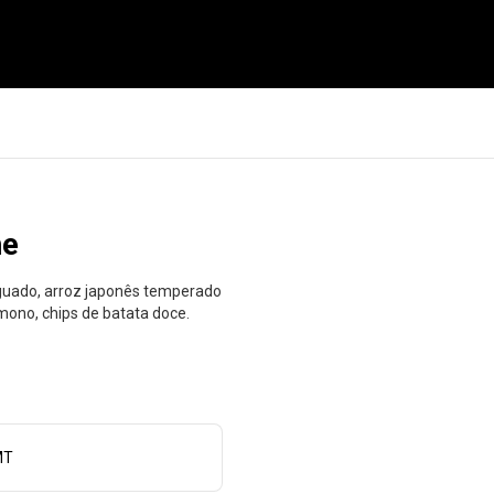
he
nguado, arroz japonês temperado
mono, chips de batata doce.
MT