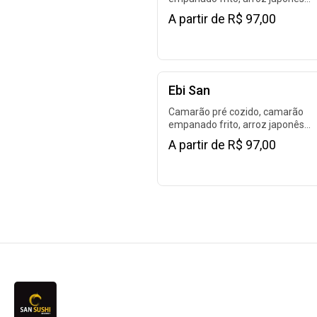
(shari), cream cheese, crispy de 
A partir de R$ 97,00
poró, tomate sweet grape, abaca
chips de batata doce. 400g
Ebi San
Camarão pré cozido, camarão
empanado frito, arroz japonês
temperado (shari), cream cheese,
A partir de R$ 97,00
manga, abacate, tomate sweet
grape, sunomono, chips de batat
doce. 400g