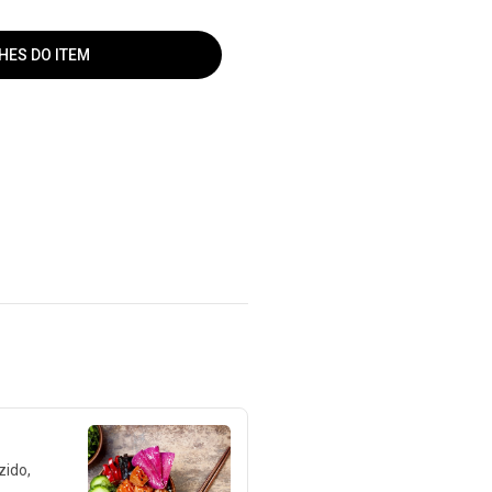
HES DO ITEM
zido,
,