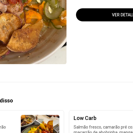
VER DETAL
disso
Low Carb
rão
Salmão fresco, camarão pré co
macarrão de abobrinha, manga