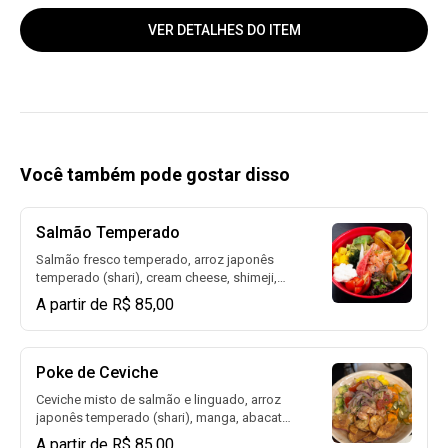
VER DETALHES DO ITEM
Você também pode gostar disso
Salmão Temperado
Salmão fresco temperado, arroz japonês
temperado (shari), cream cheese, shimeji,
manga, tomate sweet grape, sunomono,
A partir de R$ 85,00
chips de batata doce. 400g
Poke de Ceviche
Ceviche misto de salmão e linguado, arroz
japonês temperado (shari), manga, abacate,
sunomono, chips de batata doce. 400g
A partir de R$ 85,00