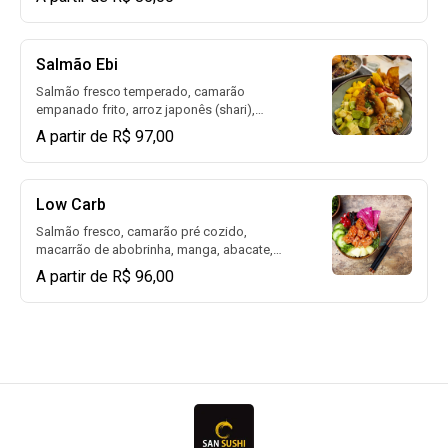
Salmão Ebi
Salmão fresco temperado, camarão
empanado frito, arroz japonês (shari),
cream cheese, crispy de alho poró, tomate
A partir de R$ 97,00
sweet grape, abacate, chips de batata doce.
400g
Low Carb
Salmão fresco, camarão pré cozido,
macarrão de abobrinha, manga, abacate,
tomate sweet grape, crispy de couve, chips
A partir de R$ 96,00
de batata doce. 400g