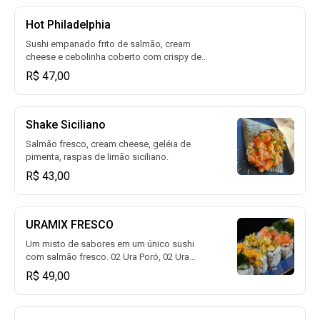
Hot Philadelphia
Sushi empanado frito de salmão, cream
cheese e cebolinha coberto com crispy de
batata doce e molho tarê. (08un)
R$ 47,00
Shake Siciliano
Salmão fresco, cream cheese, geléia de
pimenta, raspas de limão siciliano.
R$ 43,00
URAMIX FRESCO
Um misto de sabores em um único sushi
com salmão fresco. 02 Ura Poró, 02 Ura
couve, 02 Ura Nachos e 02 Ura Duo. (08un)
R$ 49,00