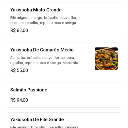
Yakissoba Misto Grande
Filé mignon, frango, brócolis, couve-flor,
cenoura, repolho, repolho roxo e acelga.
Macarrão oriental frito ou cozido ao molho
R$ 83,00
oriental.
Yakissoba De Camarão Médio
Camarão, brócolis, couve-flor, cenoura,
repolho, repolho roxo e acelga. Macarrão
oriental frito ou cozido ao molho oriental.
R$ 55,00
Salmão Passione
R$ 94,00
Yakissoba De Filé Grande
Filé mignon, brócolis, couve-flor, cenoura,