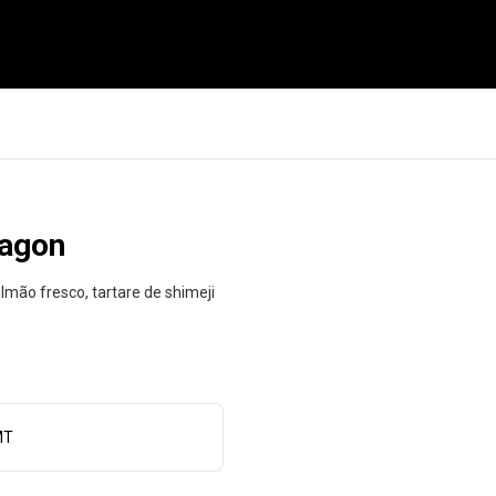
ragon
lmão fresco, tartare de shimeji
MT