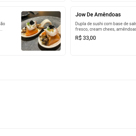
Jow De Amêndoas
mão
Dupla de sushi com base de sa
fresco, cream chees, amêndoas
geleia de damasco e queijo brie
R$ 33,00
maçaricado.