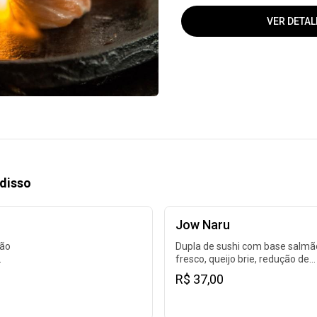
VER DETAL
disso
Jow Naru
mão
Dupla de sushi com base salmã
fresco, queijo brie, redução de
maracujá e pimenta, cebolinha 
R$ 37,00
tarê.