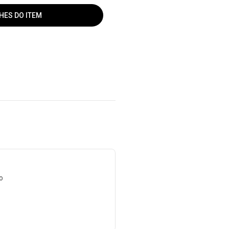
HES DO ITEM
o
e