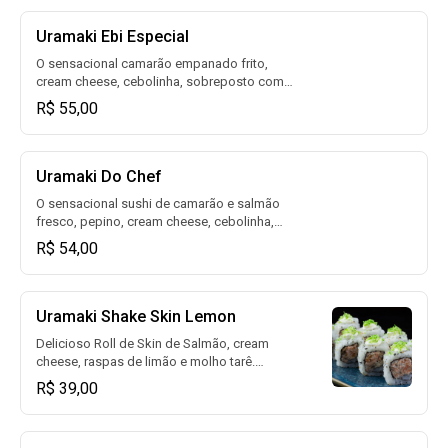
Uramaki Ebi Especial
O sensacional camarão empanado frito,
cream cheese, cebolinha, sobreposto com
fatias de salmão, alho poró e molho tarê.
R$ 55,00
(08un)
Uramaki Do Chef
O sensacional sushi de camarão e salmão
fresco, pepino, cream cheese, cebolinha,
sobreposto com fatia de salmão
R$ 54,00
maçaricado, raspas de limão siciliano e tarê.
(08un)
Uramaki Shake Skin Lemon
Delicioso Roll de Skin de Salmão, cream
cheese, raspas de limão e molho tarê.
(08un)
R$ 39,00