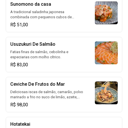
Sunomono da casa
A tradicional saladinha japonesa
combinada com pequenos cubos de
salmão, camarão e gergelim torrado.
R$ 51,00
Usuzukuri De Salmão
Fatias finas de salmão, cebolinha e
especiarias com molho cítrico.
R$ 83,00
Ceviche De Frutos do Mar
Deliciosas iscas de salmão, camarão, polvo
marinado a frio no suco de limão, azeite,
tomate cereja, cebolinha, cebola roxa,
R$ 98,00
especiarias(opção picante) 350g
Hotatekai